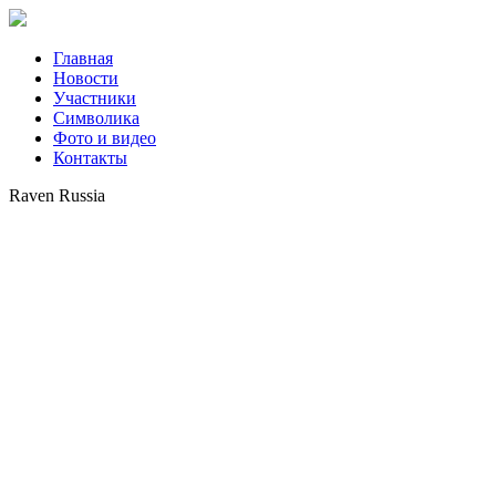
Главная
Новости
Участники
Символика
Фото и видео
Контакты
Raven Russia
Главная
CRE League
Raven Russia
Вид деятельности:
Компания специализируется на инвестировании в готовые склад
Год основания: