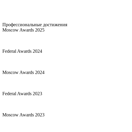
2005
Топ-менеджер:
Генеральный директор Богородов Игорь Михайлович
Сайт:
rrpa.ru
Профессиональные достижения
Moscow Awards 2025
Federal Awards 2024
Moscow Awards 2024
Federal Awards 2023
Moscow Awards 2023